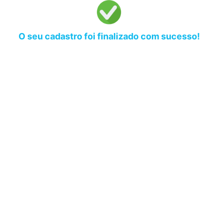
O seu cadastro foi finalizado com sucesso!
Verifique as instruções enviadas para o seu e-mail e
realize o acesso ao seu período de degustação.